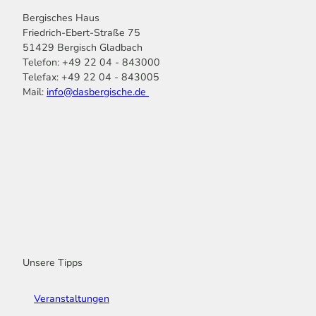
Bergisches Haus
Friedrich-Ebert-Straße 75
51429 Bergisch Gladbach
Telefon: +49 22 04 - 843000
Telefax: +49 22 04 - 843005
Mail:
info@dasbergische.de
f
I
Y
L
P
T
K
a
n
o
i
i
i
o
c
s
u
n
n
k
m
e
t
t
k
t
T
o
b
a
u
e
e
o
o
o
g
b
d
r
k
t
o
r
e
I
e
k
a
n
s
m
t
Unsere Tipps
Veranstaltungen