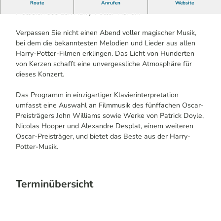
Ein einzigartiges Klavierprogramm mit den berühmtesten
Route
Anrufen
Website
Melodien aus den Harry-Potter-Filmen.
Verpassen Sie nicht einen Abend voller magischer Musik,
bei dem die bekanntesten Melodien und Lieder aus allen
Harry-Potter-Filmen erklingen. Das Licht von Hunderten
von Kerzen schafft eine unvergessliche Atmosphäre für
dieses Konzert.
Das Programm in einzigartiger Klavierinterpretation
umfasst eine Auswahl an Filmmusik des fünffachen Oscar-
Preisträgers John Williams sowie Werke von Patrick Doyle,
Nicolas Hooper und Alexandre Desplat, einem weiteren
Oscar-Preisträger, und bietet das Beste aus der Harry-
Potter-Musik.
Terminübersicht