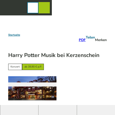
Z
u
Karte
Merkzettel
Suche
Menü
m
I
n
h
a
Startseite
Teilen
PDF
Merken
l
t
Harry Potter Musik bei Kerzenschein
Konzert
ab 39,90 € p.P.
© Patrick Schwarz | KI-optimiert