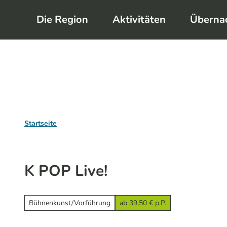
Z
Die Region
Aktivitäten
Überna
u
m
I
n
h
a
l
Startseite
t
K POP Live!
Bühnenkunst/Vorführung
ab 39,50 € p.P.