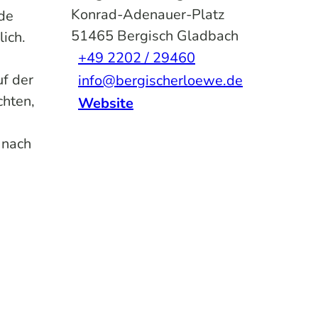
Konrad-Adenauer-Platz
nde
51465
Bergisch Gladbach
ich.
+49 2202 / 29460
uf der
info@bergischerloewe.de
chten,
Website
 nach