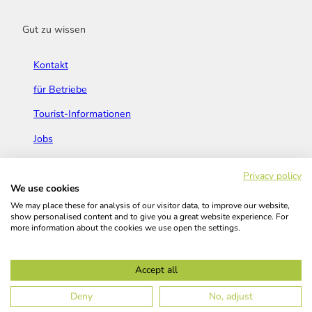
Gut zu wissen
Kontakt
für Betriebe
Tourist-Informationen
Jobs
Broschüren & Flyer
Privacy policy
We use cookies
We may place these for analysis of our visitor data, to improve our website,
show personalised content and to give you a great website experience. For
more information about the cookies we use open the settings.
Widerrufsbelehrung
AGB
Barrierefreiheitserklärung
Accept all
Kontakt
Impressum
Datenschutz
Deny
No, adjust
© Das Bergische GmbH