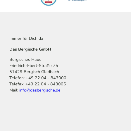
Immer für Dich da
Das Bergische GmbH
Bergisches Haus
Friedrich-Ebert-Straße 75
51429 Bergisch Gladbach
Telefon: +49 22 04 - 843000
Telefax: +49 22 04 - 843005
Mail:
info@dasbergische.de
f
I
Y
L
P
T
K
a
n
o
i
i
i
o
c
s
u
n
n
k
m
e
t
t
k
t
T
o
b
a
u
e
e
o
o