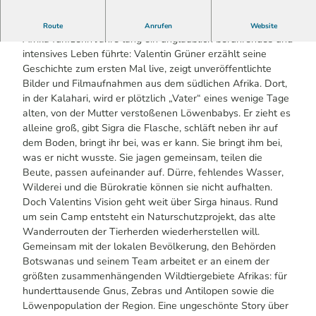
Von einem, der auszog, Wildhüter zu werden – und in
Route
Anrufen
Website
Afrika fünfzehn Jahre lang ein unglaublich berührendes und
intensives Leben führte: Valentin Grüner erzählt seine
Geschichte zum ersten Mal live, zeigt unveröffentlichte
Bilder und Filmaufnahmen aus dem südlichen Afrika. Dort,
in der Kalahari, wird er plötzlich „Vater“ eines wenige Tage
alten, von der Mutter verstoßenen Löwenbabys. Er zieht es
alleine groß, gibt Sigra die Flasche, schläft neben ihr auf
dem Boden, bringt ihr bei, was er kann. Sie bringt ihm bei,
was er nicht wusste. Sie jagen gemeinsam, teilen die
Beute, passen aufeinander auf. Dürre, fehlendes Wasser,
Wilderei und die Bürokratie können sie nicht aufhalten.
Doch Valentins Vision geht weit über Sirga hinaus. Rund
um sein Camp entsteht ein Naturschutzprojekt, das alte
Wanderrouten der Tierherden wiederherstellen will.
Gemeinsam mit der lokalen Bevölkerung, den Behörden
Botswanas und seinem Team arbeitet er an einem der
größten zusammenhängenden Wildtiergebiete Afrikas: für
hunderttausende Gnus, Zebras und Antilopen sowie die
Löwenpopulation der Region. Eine ungeschönte Story über