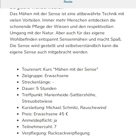
Veranstaltung im Rahmen von Stadt Land Fluss trifft
Route
Bergische Wanderwochen
Das Mähen mit der Sense ist eine altbewährte Technik mit
vielen Vorteilen. Immer mehr Menschen entdecken die
schonende Pflege der Wiesen und den respektvollen
Umgang mit der Natur. Aber auch für das eigene
Wohlbefinden entspannt Sensenmähen und macht Spaß.
Die Sense wird gestellt und selbstverständlich kann die
eigene Sense auch mitgebracht werden.
Tourenart: Kurs "Mähen mit der Sense"
Zielgruppe: Erwachsene
Streckenlänge: -
Dauer: 5 Stunden
Treffpunkt: Marienheide-Sattlershöhe,
Streuobstwiese
Kursleitung: Michael Schmitz, Rauschewind
Preis: Erwachsene 45 €
Anmeldepflicht: ja
Teilnehmerzahl: 7
Verpflegung: Rucksackverpflegung