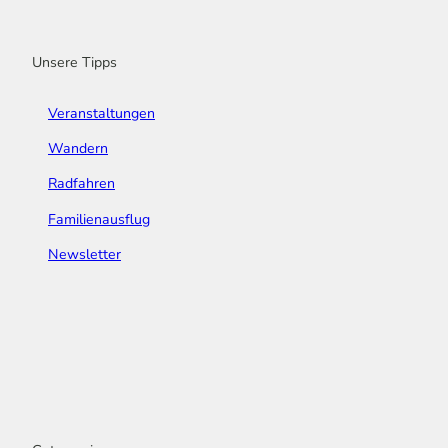
k
a
n
s
m
t
Unsere Tipps
Veranstaltungen
Wandern
Radfahren
Familienausflug
Newsletter