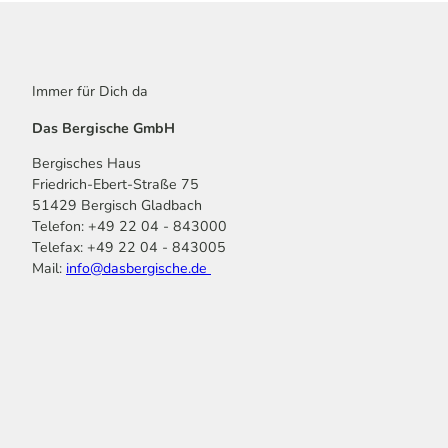
Immer für Dich da
Das Bergische GmbH
Bergisches Haus
Friedrich-Ebert-Straße 75
51429 Bergisch Gladbach
Telefon: +49 22 04 - 843000
Telefax: +49 22 04 - 843005
Mail:
info@dasbergische.de
f
I
Y
L
P
T
K
a
n
o
i
i
i
o
c
s
u
n
n
k
m
e
t
t
k
t
T
o
b
a
u
e
e
o
o
o
g
b
d
r
k
t
o
r
e
I
e