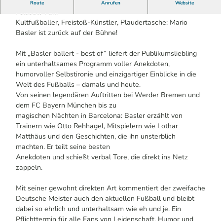
Mario Basler auf großer Bühnentour – Ein Muss für jeden
Route
Anrufen
Website
Fußball-Fan!
Kultfußballer, Freistoß-Künstler, Plaudertasche: Mario
Basler ist zurück auf der Bühne!
Mit „Basler ballert - best of“ liefert der Publikumsliebling
ein unterhaltsames Programm voller Anekdoten,
humorvoller Selbstironie und einzigartiger Einblicke in die
Welt des Fußballs – damals und heute.
Von seinen legendären Auftritten bei Werder Bremen und
dem FC Bayern München bis zu
magischen Nächten in Barcelona: Basler erzählt von
Trainern wie Otto Rehhagel, Mitspielern wie Lothar
Matthäus und den Geschichten, die ihn unsterblich
machten. Er teilt seine besten
Anekdoten und schießt verbal Tore, die direkt ins Netz
zappeln.
Mit seiner gewohnt direkten Art kommentiert der zweifache
Deutsche Meister auch den aktuellen Fußball und bleibt
dabei so ehrlich und unterhaltsam wie eh und je. Ein
Pflichttermin für alle Fans von Leidenschaft, Humor und