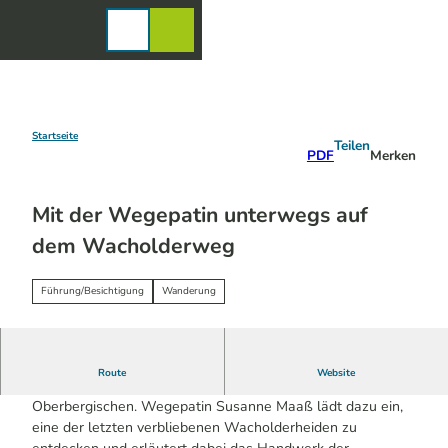
Z
u
Karte
Merkzettel
Suche
Menü
m
I
n
h
a
Startseite
Teilen
PDF
Merken
l
t
Mit der Wegepatin unterwegs auf
dem Wacholderweg
Führung/Besichtigung
Wanderung
Route
Website
Der Wacholder prägte einst weite Landschaften im
Oberbergischen. Wegepatin Susanne Maaß lädt dazu ein,
eine der letzten verbliebenen Wacholderheiden zu