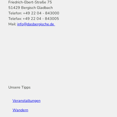
Friedrich-Ebert-Straße 75
51429 Bergisch Gladbach
Telefon: +49 22 04 - 843000
Telefax: +49 22 04 - 843005
Mail:
info@dasbergische.de
f
I
Y
L
P
T
K
a
n
o
i
i
i
o
c
s
u
n
n
k
m
e
t
t
k
t
T
o
b
a
u
e
e
o
o
o
g
b
d
r
k
t
o
r
e
I
e
k
a
n
s
m
t
Unsere Tipps
Veranstaltungen
Wandern