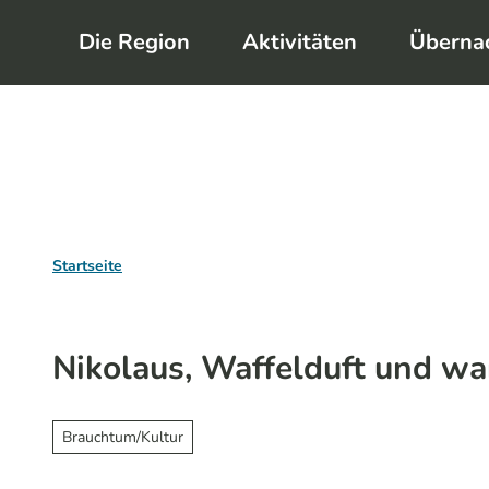
Z
Die Region
Aktivitäten
Überna
u
m
I
n
h
a
l
Startseite
t
Nikolaus, Waffelduft und w
Brauchtum/Kultur