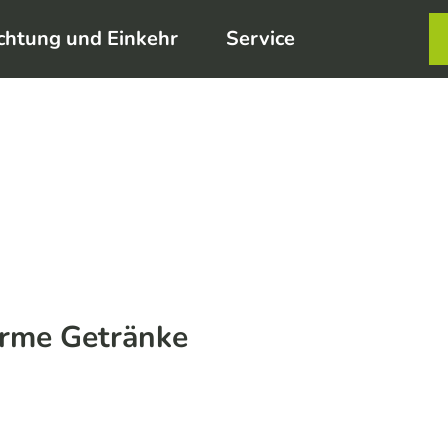
chtung und Einkehr
Service
Karte
Merkzett
Such
arme Getränke