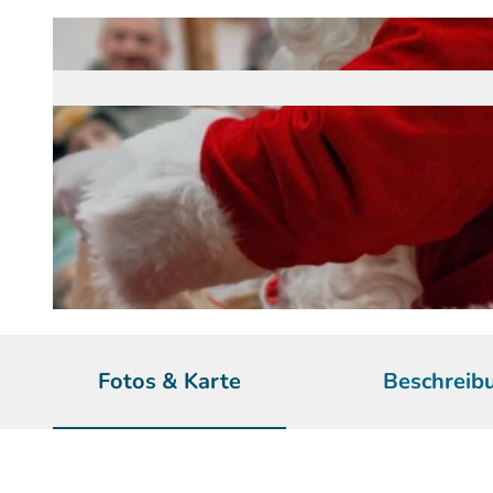
© Hofladen Ülfetal, Tatjana Brüser-Pieper | KI-optimiert
Fotos & Karte
Beschreib