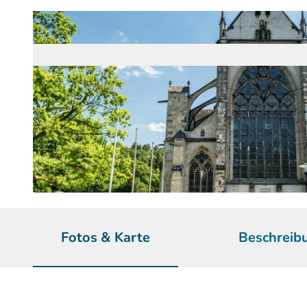
© Dominik Ketz | KI-optimiert |
CC-BY-SA
Fotos & Karte
Beschreib