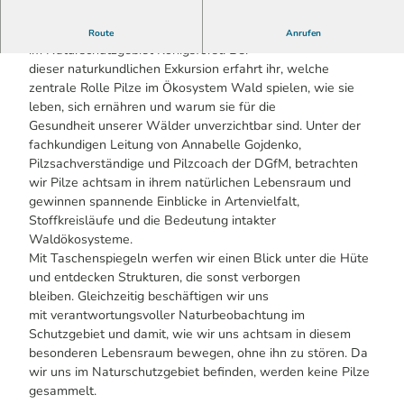
Entdeckt die faszinierende Welt der Pilze
Route
Anrufen
im Naturschutzgebiet Königsforst! Bei
dieser naturkundlichen Exkursion erfahrt ihr, welche
zentrale Rolle Pilze im Ökosystem Wald spielen, wie sie
leben, sich ernähren und warum sie für die
Gesundheit unserer Wälder unverzichtbar sind. Unter der
fachkundigen Leitung von Annabelle Gojdenko,
Pilzsachverständige und Pilzcoach der DGfM, betrachten
wir Pilze achtsam in ihrem natürlichen Lebensraum und
gewinnen spannende Einblicke in Artenvielfalt,
Stoffkreisläufe und die Bedeutung intakter
Waldökosysteme.
Mit Taschenspiegeln werfen wir einen Blick unter die Hüte
und entdecken Strukturen, die sonst verborgen
bleiben. Gleichzeitig beschäftigen wir uns
mit verantwortungsvoller Naturbeobachtung im
Schutzgebiet und damit, wie wir uns achtsam in diesem
besonderen Lebensraum bewegen, ohne ihn zu stören. Da
wir uns im Naturschutzgebiet befinden, werden keine Pilze
gesammelt.