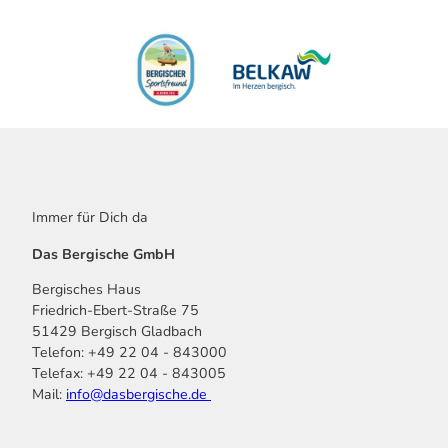
Immer für Dich da
Das Bergische GmbH
Bergisches Haus
Friedrich-Ebert-Straße 75
51429 Bergisch Gladbach
Telefon: +49 22 04 - 843000
Telefax: +49 22 04 - 843005
Mail:
info@dasbergische.de
f
I
Y
L
P
T
K