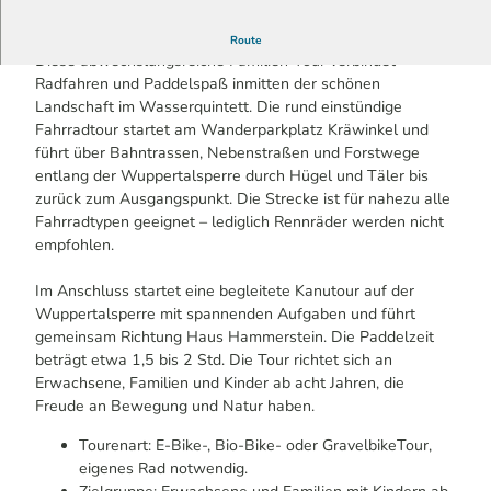
Geführte Tour im Rahmen der Bergischen Radwoche
Route
Diese abwechslungsreiche Familien-Tour verbindet
Radfahren und Paddelspaß inmitten der schönen
Landschaft im Wasserquintett. Die rund einstündige
Fahrradtour startet am Wanderparkplatz Kräwinkel und
führt über Bahntrassen, Nebenstraßen und Forstwege
entlang der Wuppertalsperre durch Hügel und Täler bis
zurück zum Ausgangspunkt. Die Strecke ist für nahezu alle
Fahrradtypen geeignet – lediglich Rennräder werden nicht
empfohlen.
Im Anschluss startet eine begleitete Kanutour auf der
Wuppertalsperre mit spannenden Aufgaben und führt
gemeinsam Richtung Haus Hammerstein. Die Paddelzeit
beträgt etwa 1,5 bis 2 Std. Die Tour richtet sich an
Erwachsene, Familien und Kinder ab acht Jahren, die
Freude an Bewegung und Natur haben.
Tourenart: E-Bike-, Bio-Bike- oder GravelbikeTour,
eigenes Rad notwendig.