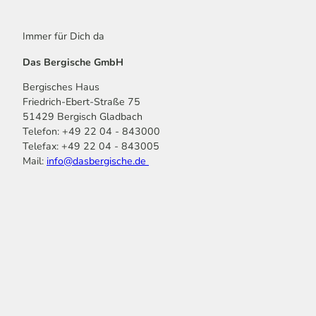
Immer für Dich da
Das Bergische GmbH
Bergisches Haus
Friedrich-Ebert-Straße 75
51429 Bergisch Gladbach
Telefon: +49 22 04 - 843000
Telefax: +49 22 04 - 843005
Mail:
info@dasbergische.de
f
I
Y
L
P
T
K
a
n
o
i
i
i
o
c
s
u
n
n
k
m
e
t
t
k
t
T
o
b
a
u
e
e
o
o
o
g
b
d
r
k
t
o
r
e
I
e
k
a
n
s
m
t