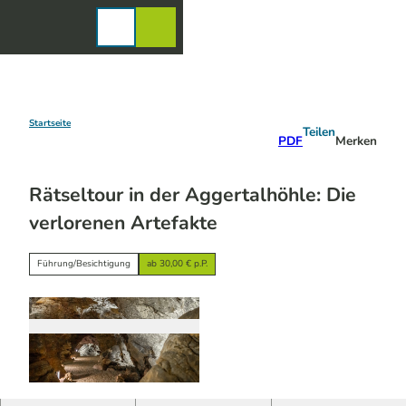
Z
u
Karte
Merkzettel
Suche
Menü
m
I
n
h
a
Startseite
Teilen
PDF
Merken
l
t
Rätseltour in der Aggertalhöhle: Die
verlorenen Artefakte
Führung/Besichtigung
ab 30,00 € p.P.
© Holger Hage für "Das Bergische" | KI-optimi
ert |
CC-BY-SA