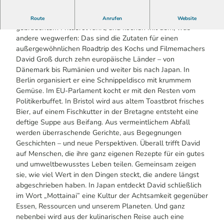
Eine Mülltonne als Küche, ein Land Rover, der mit
Route
Anrufen
Website
gebrauchtem Frittieröl fährt, und kochen mit dem, was
andere wegwerfen: Das sind die Zutaten für einen
außergewöhnlichen Roadtrip des Kochs und Filmemachers
David Groß durch zehn europäische Länder – von
Dänemark bis Rumänien und weiter bis nach Japan. In
Berlin organisiert er eine Schnippeldisco mit krummem
Gemüse. Im EU-Parlament kocht er mit den Resten vom
Politikerbuffet. In Bristol wird aus altem Toastbrot frisches
Bier, auf einem Fischkutter in der Bretagne entsteht eine
deftige Suppe aus Beifang. Aus vermeintlichem Abfall
werden überraschende Gerichte, aus Begegnungen
Geschichten – und neue Perspektiven. Überall trifft David
auf Menschen, die ihre ganz eigenen Rezepte für ein gutes
und umweltbewusstes Leben teilen. Gemeinsam zeigen
sie, wie viel Wert in den Dingen steckt, die andere längst
abgeschrieben haben. In Japan entdeckt David schließlich
im Wort „Mottainai” eine Kultur der Achtsamkeit gegenüber
Essen, Ressourcen und unserem Planeten. Und ganz
nebenbei wird aus der kulinarischen Reise auch eine