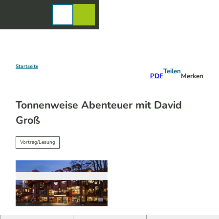
Z
u
Karte
Merkzettel
Suche
Menü
m
I
n
h
a
Startseite
Teilen
PDF
Merken
l
t
Tonnenweise Abenteuer mit David
Groß
Vortrag/Lesung
© Patrick Schwarz | KI-optimiert