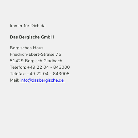
Immer für Dich da
Das Bergische GmbH
Bergisches Haus
Friedrich-Ebert-Straße 75
51429 Bergisch Gladbach
Telefon: +49 22 04 - 843000
Telefax: +49 22 04 - 843005
Mail:
info@dasbergische.de
f
I
Y
L
P
T
K
a
n
o
i
i
i
o
c
s
u
n
n
k
m
e
t
t
k
t
T
o
b
a
u
e
e
o
o
o
g
b
d
r
k
t
o
r
e
I
e