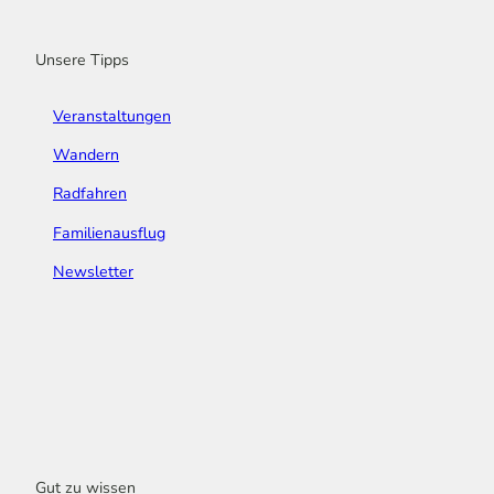
k
a
n
s
m
t
Unsere Tipps
Veranstaltungen
Wandern
Radfahren
Familienausflug
Newsletter
Gut zu wissen