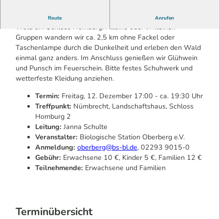
Kleine Lichter weisen den Weg durch den winterlichen
Route
Anrufen
Wald am Schloss Homburg. Alleine oder in kleinen
Gruppen wandern wir ca. 2,5 km ohne Fackel oder
Taschenlampe durch die Dunkelheit und erleben den Wald
einmal ganz anders. Im Anschluss genießen wir Glühwein
und Punsch im Feuerschein. Bitte festes Schuhwerk und
wetterfeste Kleidung anziehen.
Termin:
Freitag, 12. Dezember 17:00 - ca. 19:30 Uhr
Treffpunkt:
Nümbrecht, Landschaftshaus, Schloss
Homburg 2
Leitung:
Janna Schulte
Veranstalter:
Biologische Station Oberberg e.V.
Anmeldung:
oberberg@bs-bl.de
, 02293 9015-0
Gebühr:
Erwachsene 10 €, Kinder 5 €, Familien 12 €
Teilnehmende:
Erwachsene und Familien
Terminübersicht