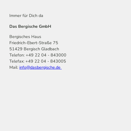
Immer für Dich da
Das Bergische GmbH
Bergisches Haus
Friedrich-Ebert-Straße 75
51429 Bergisch Gladbach
Telefon: +49 22 04 - 843000
Telefax: +49 22 04 - 843005
Mail:
info@dasbergische.de
f
I
Y
L
P
T
K
a
n
o
i
i
i
o
c
s
u
n
n
k
m
e
t
t
k
t
T
o
b
a
u
e
e
o
o
o
g
b
d
r
k
t
o
r
e
I
e
k
a
n
s