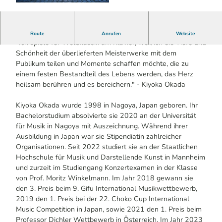
© Anja Kortmann / Das Bergische | KI-optimie
rt |
CC-BY-SA
Kiyoka Okada
Route
Anrufen
Website
"Ich spiele für Weltklassik am Klavier, weil ich die Tiefe und
Schönheit der überlieferten Meisterwerke mit dem
Publikum teilen und Momente schaffen möchte, die zu
einem festen Bestandteil des Lebens werden, das Herz
heilsam berühren und es bereichern." - Kiyoka Okada
Kiyoka Okada wurde 1998 in Nagoya, Japan geboren. Ihr
Bachelorstudium absolvierte sie 2020 an der Universität
für Musik in Nagoya mit Auszeichnung. Während ihrer
Ausbildung in Japan war sie Stipendiatin zahlreicher
Organisationen. Seit 2022 studiert sie an der Staatlichen
Hochschule für Musik und Darstellende Kunst in Mannheim
und zurzeit im Studiengang Konzertexamen in der Klasse
von Prof. Moritz Winkelmann. Im Jahr 2018 gewann sie
den 3. Preis beim 9. Gifu International Musikwettbewerb,
2019 den 1. Preis bei der 22. Choko Cup International
Music Competition in Japan, sowie 2021 den 1. Preis beim
Professor Dichler Wettbewerb in Österreich. Im Jahr 2023