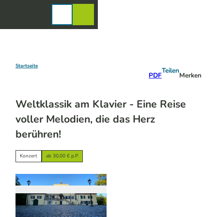
Z
u
Karte
Merkzettel
Suche
Menü
m
I
n
h
a
Startseite
Teilen
PDF
Merken
l
t
Weltklassik am Klavier - Eine Reise
voller Melodien, die das Herz
berühren!
Konzert
ab 30,00 € p.P.