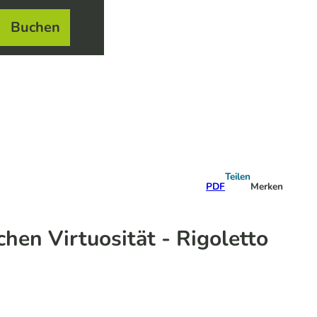
Buchen
el
e
Teilen
PDF
Merken
hen Virtuosität - Rigoletto