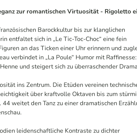
eganz zur romantischen Virtuosität - Rigoletto 
anzösischen Barockkultur bis zur klanglichen
n entfaltet sich in „Le Tic-Toc-Choc“ eine fein
Figuren an das Ticken einer Uhr erinnern und zugl
eau verbindet in „La Poule“ Humor mit Raffinesse:
 Henne und steigert sich zu überraschender Drama
uosität ins Zentrum. Die Etüden vereinen technisch
Leichtigkeit über kraftvolle Oktaven bis zum stürm
. 44 weitet den Tanz zu einer dramatischen Erzäh
enschau.
dien leidenschaftliche Kontraste zu dichter