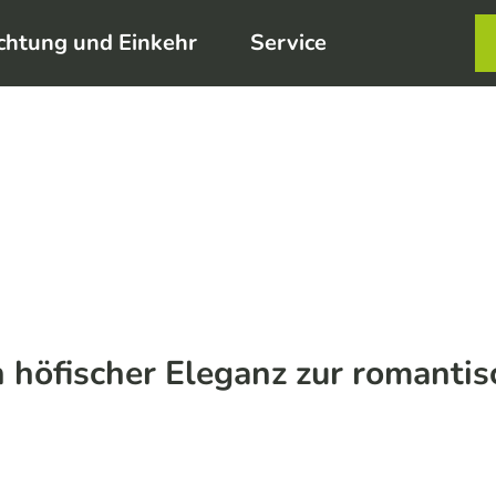
chtung und Einkehr
Service
Karte
Merkzett
Such
 höfischer Eleganz zur romantisc