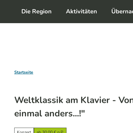
Z
Die Region
Aktivitäten
Überna
u
m
I
n
h
a
l
Startseite
t
Weltklassik am Klavier - Von
einmal anders...!"
Konzert
ab 30,00 € p.P.