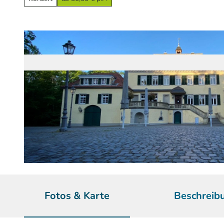
© Anja Kortmann / Das Bergische | KI-optimiert |
CC-BY-SA
Fotos & Karte
Beschreib