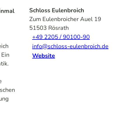
Schloss Eulenbroich
einmal
Zum Eulenbroicher Auel 19
51503
Rösrath
+49 2205 / 90100-90
eich
info@schloss-eulenbroich.de
 Ein
Website
tik.
e
ischen
lung