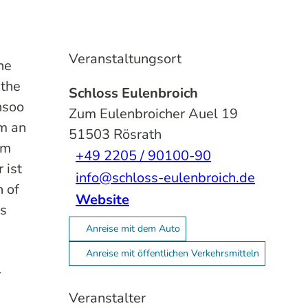
Veranstaltungsort
he
 the
Schloss Eulenbroich
nsoo
Zum Eulenbroicher Auel 19
um an
51503
Rösrath
im
+49 2205 / 90100-90
 ist
info@schloss-eulenbroich.de
n of
Website
es
Anreise mit dem Auto
Anreise mit öffentlichen Verkehrsmitteln
-
Veranstalter