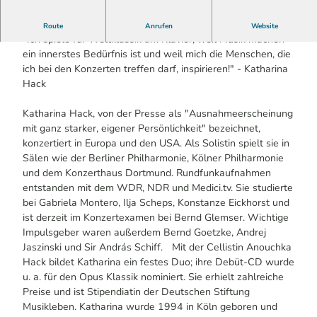
Katharina Hack
Route
Anrufen
Website
"Ich spiele für Weltklassik am Klavier, weil Musik machen
ein innerstes Bedürfnis ist und weil mich die Menschen, die
ich bei den Konzerten treffen darf, inspirieren!" - Katharina
Hack
Katharina Hack, von der Presse als "Ausnahmeerscheinung
mit ganz starker, eigener Persönlichkeit" bezeichnet,
konzertiert in Europa und den USA. Als Solistin spielt sie in
Sälen wie der Berliner Philharmonie, Kölner Philharmonie
und dem Konzerthaus Dortmund. Rundfunkaufnahmen
entstanden mit dem WDR, NDR und Medici.tv. Sie studierte
bei Gabriela Montero, Ilja Scheps, Konstanze Eickhorst und
ist derzeit im Konzertexamen bei Bernd Glemser. Wichtige
Impulsgeber waren außerdem Bernd Goetzke, Andrej
Jaszinski und Sir András Schiff. Mit der Cellistin Anouchka
Hack bildet Katharina ein festes Duo; ihre Debüt-CD wurde
u. a. für den Opus Klassik nominiert. Sie erhielt zahlreiche
Preise und ist Stipendiatin der Deutschen Stiftung
Musikleben. Katharina wurde 1994 in Köln geboren und