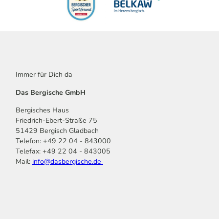
Immer für Dich da
Das Bergische GmbH
Bergisches Haus
Friedrich-Ebert-Straße 75
51429 Bergisch Gladbach
Telefon: +49 22 04 - 843000
Telefax: +49 22 04 - 843005
Mail:
info@dasbergische.de
f
I
Y
L
P
T
K
a
n
o
i
i
i
o
c
s
u
n
n
k
m
e
t
t
k
t
T
o