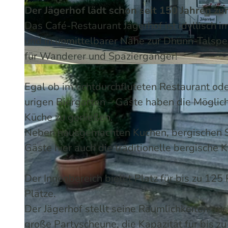
Der Jägerhof lädt schon seit 150 Jahren zu
Das Café-Restaurant Jägerhof ist idyllisch
und in unmittelbarer Nähe zur Dhünn-Talspe
für Wanderer und Spaziergänger!
© Melissa Schülting / Das Bergische | KI-optimiert |
CC-BY-SA
Egal ob im lichtdurchfluteten Restaurant o
urigen Biergarten – Gäste haben die Möglic
Küche zu genießen.
Neben hausgemachten Kuchen, bergischen Sp
Gäste hier auch die traditionelle bergische 
Der Innenbereich bietet Platz für bis zu 12
Plätze.
Der Jägerhof stellt seine Räumlichkeiten auc
große Partyscheune, die Kapazität für bis z