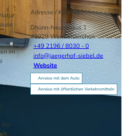
Adresse / Kontakt
Natur
pause
Dhünn-Neuenhaus 1
42929
Wermelskirchen
-BY-SA
+49 2196 / 8030 - 0
men im
info@jaegerhof-siebel.de
e
Website
Anreise mit dem Auto
Anreise mit öffentlichen Verkehrsmitteln
0
 die
en