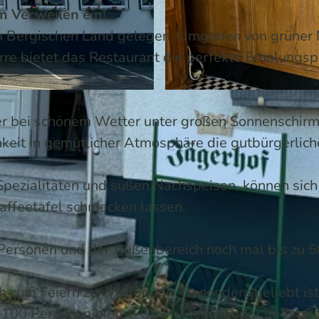
m Verweilen ein!
 im Bergischen Land gelegen. Umgeben von grüner 
rre bietet das Restaurant die perfekte Erholungs
© Melissa Schülting / Das Bergische | KI-optimiert |
CC
der bei schönem Wetter unter großen Sonnenschir
hkeit in gemütlicher Atmosphäre die gutbürgerlich
ezialitäten und süßen Nachspeisen, können sich
Kaffeetafel schmecken lassen.
5 Personen und der Außenbereich noch mal bis zu 5
h zum Feiern zur Verfügung. Besonders beliebt ist
u 100 Personen bietet. Ob im kleinen oder im groß