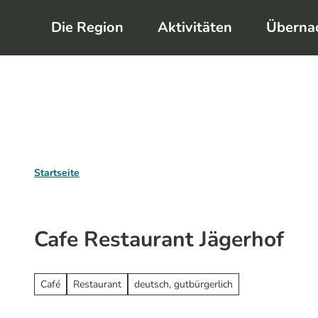
Z
Die Region
Aktivitäten
Überna
u
m
I
n
h
a
l
Startseite
t
Cafe Restaurant Jägerhof
Café
Restaurant
deutsch, gutbürgerlich