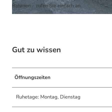
Rahmen - rufen Sie einfach an.
© Melissa Schülting / Das Bergische | KI-optimiert |
CC-BY-SA
Gut zu wissen
Öffnungszeiten
Ruhetage: Montag, Dienstag