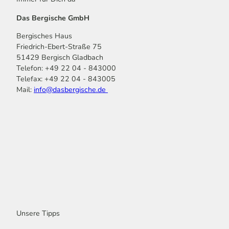
Das Bergische GmbH
Bergisches Haus
Friedrich-Ebert-Straße 75
51429 Bergisch Gladbach
Telefon: +49 22 04 - 843000
Telefax: +49 22 04 - 843005
Mail:
info@dasbergische.de
f
I
Y
L
P
T
K
a
n
o
i
i
i
o
c
s
u
n
n
k
m
e
t
t
k
t
T
o
b
a
u
e
e
o
o
o
g
b
d
r
k
t
o
r
e
I
e
k
a
n
s
m
t
Unsere Tipps