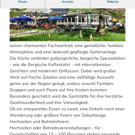
Route
Anrufen
Website
HERZLICH WILLKOMMEN
© Gaststätte Rüdenstein | KI-optimiert
© Gaststätte Rüdenstein | KI-optimiert
Die Gaststätte Rüdenstein ist ein traditionsreiches
Gasthaus im idyllischen Tal der Wupper und zählt zu den
beliebten Ausflugszielen in der Region. Eingebettet in eine
grüne, naturnahe Umgebung gesticht das Haus durch
© Gaststätte Rüdenstein | KI-optimiert
seinen charmanten Fachwerkstil, eine gemütliche, familäre
Atmosphäre und eine liebevoll gepflegte Gartenanlage.
Die Küche verbindet gutbürgerliche, bergische Spezialitäten
- wie die Bergische Kaffeetafel - mit internationalen
Gerichten und modernen Einflüssen. Dabei wird großer
Wert auf frische Zutaten und eine vielfältige Auswahl
gerne aus der Region gelegt, sodass sowohl Familien,
Gruppen und auch Paare auf Ihre Kosten kommen.
Besonders geschätzt wird die Gaststätte für ihre herzliche
Gastfreundlichkeit und ihre Vielseitigkeit.
Ob ein entspanntes Essen zu zweit, eine Einkehr nach einer
Wanderung oder größere Feiern wie Geburtstage,
Hochzeiten und Betriebsfeiern.
Hochzeiten oder Betriebsveranstaltungen - für
Gesellschaften von 15 - 100 Personen stehen passende