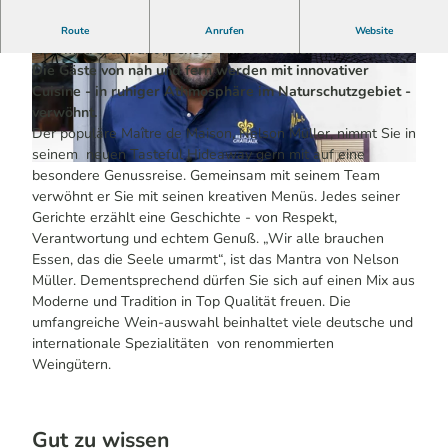
Das Highlight des Relais & Chateaux Hotels ist das
Route
Anrufen
Website
Gourmetrestaurant „Schote“ mit stlilvollem Ambiente.
Die Gäste von nah und fern werden mit innovativer
© Ydo Sol | KI-optimiert
© Ydo Sol | KI-optimiert
Cuisine - in ruhiger Athmosphäre im Naturschutzgebiet -
verwöhnt.
Der populäre Maître de Maison, Nelson Müller, nimmt Sie in
seinem neuen Tasteful Hideaway gern mit auf eine
© Sebastian Drueen | KI-optimiert
besondere Genussreise. Gemeinsam mit seinem Team
verwöhnt er Sie mit seinen kreativen Menüs. Jedes seiner
Gerichte erzählt eine Geschichte - von Respekt,
Verantwortung und echtem Genuß. „Wir alle brauchen
Essen, das die Seele umarmt“, ist das Mantra von Nelson
Müller. Dementsprechend dürfen Sie sich auf einen Mix aus
Moderne und Tradition in Top Qualität freuen. Die
umfangreiche Wein-auswahl beinhaltet viele deutsche und
internationale Spezialitäten von renommierten
Weingütern.
Gut zu wissen