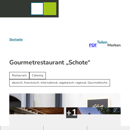
Z
u
Karte
Merkzettel
Suche
Menü
m
I
n
h
a
Startseite
Teilen
PDF
Merken
l
t
Gourmetrestaurant „Schote“
Restaurant
Catering
deutsch, französisch, international, vegetarisch, regional, Gourmetküche