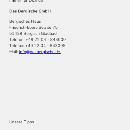
Immer für Dich da
Das Bergische GmbH
Bergisches Haus
Friedrich-Ebert-Straße 75
51429 Bergisch Gladbach
Telefon: +49 22 04 - 843000
Telefax: +49 22 04 - 843005
Mail:
info@dasbergische.de
f
I
Y
L
P
T
K
a
n
o
i
i
i
o
c
s
u
n
n
k
m
e
t
t
k
t
T
o
b
a
u
e
e
o
o
o
g
b
d
r
k
t
o
r
e
I
e
k
a
n
s
m
t
Unsere Tipps