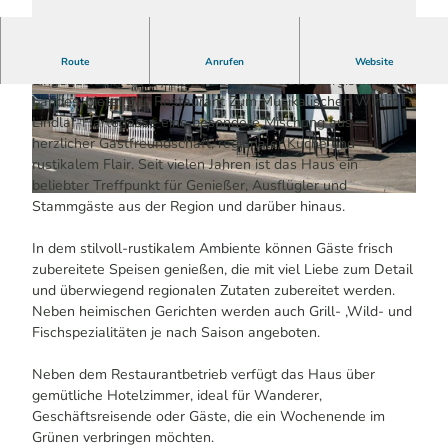
gutbürgerliche Küche im schönen Lindlar
Route
Anrufen
Website
Eingebettet in die idyllische Landschaft des Bergischen
Landes, bietet das Restaurant Zum Musikalischen Wirt in
© KI-optimiert
© KI-optimiert
Lindlar-Hartegasse eine besondere Mischung aus
herzlicher Gastfreundschaft, regionaler Küche und
rustikalem Flair. Seit vielen Jahren ist das Haus ein
beliebter Treffpunkt für Genießer, Ausflügler und
© KI-optimiert
Stammgäste aus der Region und darüber hinaus.
In dem stilvoll-rustikalem Ambiente können Gäste frisch
zubereitete Speisen genießen, die mit viel Liebe zum Detail
und überwiegend regionalen Zutaten zubereitet werden.
Neben heimischen Gerichten werden auch Grill- ,Wild- und
Fischspezialitäten je nach Saison angeboten.
Neben dem Restaurantbetrieb verfügt das Haus über
gemütliche Hotelzimmer, ideal für Wanderer,
Geschäftsreisende oder Gäste, die ein Wochenende im
Grünen verbringen möchten.