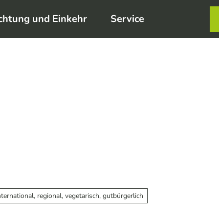
chtung und Einkehr
Service
Karte
Merkzett
Such
nternational, regional, vegetarisch, gutbürgerlich