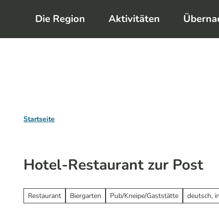
Z
Die Region
Aktivitäten
Überna
u
m
I
n
h
a
l
Startseite
t
Hotel-Restaurant zur Post
Restaurant
Biergarten
Pub/Kneipe/Gaststätte
deutsch, i