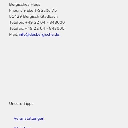
Bergisches Haus
Friedrich-Ebert-Straße 75
51429 Bergisch Gladbach
Telefon: +49 22 04 - 843000
Telefax: +49 22 04 - 843005
Mail:
info@dasbergische.de
f
I
Y
L
P
T
K
a
n
o
i
i
i
o
c
s
u
n
n
k
m
e
t
t
k
t
T
o
b
a
u
e
e
o
o
o
g
b
d
r
k
t
o
r
e
I
e
k
a
n
s
m
t
Unsere Tipps
Veranstaltungen