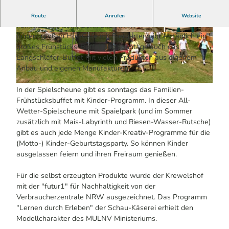
Der Krewelshof ist ein beliebtes Ziel für Kinder und
Route
Anrufen
Website
Familien aus Köln, Bonn und NRW.
In dem großen Hof-Café mit Biergarten gibt es täglich ein
© Krewelshof | KI-optimiert
© Krewelshof | KI-optimiert
großes Frühstücks-Buffet und sonntags auch das
Langschläfer-Buffet mit vielen Produkten aus eigenem
Anbau und eigenen Manufakturen.
© Krewelshof | KI-optimiert
In der Spielscheune gibt es sonntags das Familien-
Frühstücksbuffet mit Kinder-Programm. In dieser All-
Wetter-Spielscheune mit Spaielpark (und im Sommer
zusätzlich mit Mais-Labyrinth und Riesen-Wasser-Rutsche)
gibt es auch jede Menge Kinder-Kreativ-Programme für die
(Motto-) Kinder-Geburtstagsparty. So können Kinder
ausgelassen feiern und ihren Freiraum genießen.
Für die selbst erzeugten Produkte wurde der Krewelshof
mit der "futur1" für Nachhaltigkeit von der
Verbraucherzentrale NRW ausgezeichnet. Das Programm
"Lernen durch Erleben" der Schau-Käserei erhielt den
Modellcharakter des MULNV Ministeriums.