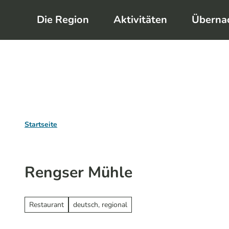
Z
Die Region
Aktivitäten
Überna
u
m
I
n
h
a
l
Startseite
t
Rengser Mühle
Restaurant
deutsch, regional