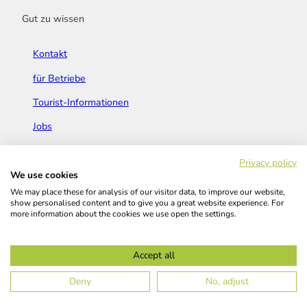
Gut zu wissen
Kontakt
für Betriebe
Tourist-Informationen
Jobs
Broschüren & Flyer
Privacy policy
We use cookies
We may place these for analysis of our visitor data, to improve our website,
show personalised content and to give you a great website experience. For
more information about the cookies we use open the settings.
Widerrufsbelehrung
AGB
Barrierefreiheitserklärung
Accept all
Kontakt
Impressum
Datenschutz
Deny
No, adjust
© Das Bergische GmbH