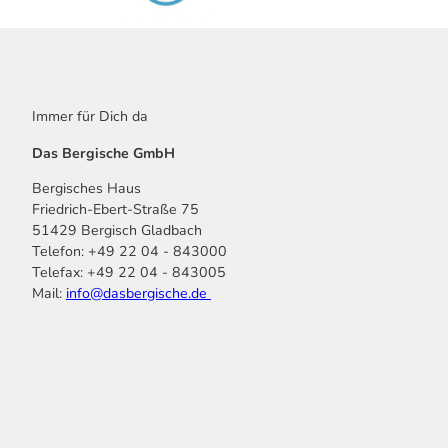
Immer für Dich da
Das Bergische GmbH
Bergisches Haus
Friedrich-Ebert-Straße 75
51429 Bergisch Gladbach
Telefon: +49 22 04 - 843000
Telefax: +49 22 04 - 843005
Mail:
info@dasbergische.de
f
I
Y
L
P
T
K
a
n
o
i
i
i
o
c
s
u
n
n
k
m
e
t
t
k
t
T
o
b
a
u
e
e
o
o