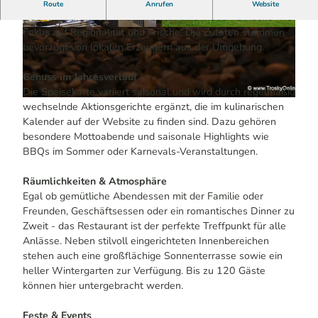
Genuss-Erlebnis in herzlicher Atmosphäre
Route
Anrufen
Website
Das Restaurant Lüdenbach bietet eine moderne Küche mit
Fokus auf Regionalität und Frische. Die Zutaten stammen
© pictibe -Media Consulting & Solution, Floria
© Hotel - Restaurant Lüdenbach | KI-optimiert
n Ibe | KI-optimiert
bevorzugt von lokalen Erzeugern aus der Umgebung.
Genuss im Jahresverlauf
Die Speisekarte variiert saisonal und wird durch regelmäßig
© Hotel - Restaurant Lüdenbach | KI-optimiert
wechselnde Aktionsgerichte ergänzt, die im kulinarischen
Kalender auf der Website zu finden sind. Dazu gehören
besondere Mottoabende und saisonale Highlights wie
BBQs im Sommer oder Karnevals-Veranstaltungen.
Räumlichkeiten & Atmosphäre
Egal ob gemütliche Abendessen mit der Familie oder
Freunden, Geschäftsessen oder ein romantisches Dinner zu
Zweit - das Restaurant ist der perfekte Treffpunkt für alle
Anlässe. Neben stilvoll eingerichteten Innenbereichen
stehen auch eine großflächige Sonnenterrasse sowie ein
heller Wintergarten zur Verfügung. Bis zu 120 Gäste
können hier untergebracht werden.
Feste & Events