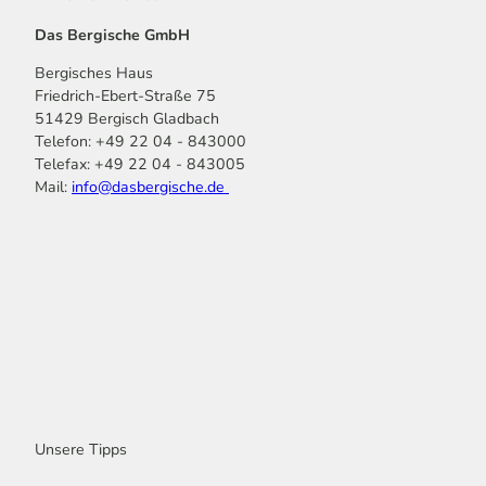
Das Bergische GmbH
Bergisches Haus
Friedrich-Ebert-Straße 75
51429 Bergisch Gladbach
Telefon: +49 22 04 - 843000
Telefax: +49 22 04 - 843005
Mail:
info@dasbergische.de
f
I
Y
L
P
T
K
a
n
o
i
i
i
o
c
s
u
n
n
k
m
e
t
t
k
t
T
o
b
a
u
e
e
o
o
o
g
b
d
r
k
t
o
r
e
I
e
k
a
n
s
m
t
Unsere Tipps