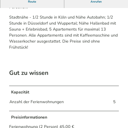
5 Ferienapartments in Mitten von Burscheid für bis zu 13
Route
Anrufen
Personen.
Stadtnähe - 1/2 Stunde in Köln und Nähe Autobahn; 1/2
Stunde in Düsseldorf und Wuppertal; Nähe Hallenbad mit
Sauna + Erlebnisbad, 5 Apartements für maximal 13
Personen. Alle Appartements sind mit Kaffeemaschine und
Wasserkocher ausgestattet. Die Preise sind ohne
Frühstück!
Gut zu wissen
Kapazität
Anzahl der Ferienwohnungen
5
Preisinformationen
Ferienwohnung (2 Person) 45.00 €