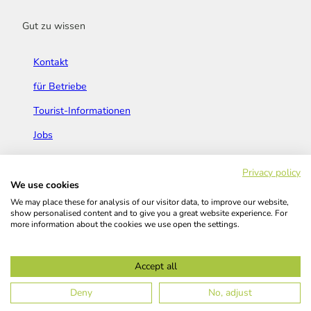
Gut zu wissen
Kontakt
für Betriebe
Tourist-Informationen
Jobs
Broschüren & Flyer
Privacy policy
We use cookies
We may place these for analysis of our visitor data, to improve our website,
show personalised content and to give you a great website experience. For
more information about the cookies we use open the settings.
Widerrufsbelehrung
AGB
Barrierefreiheitserklärung
Accept all
Kontakt
Impressum
Datenschutz
Deny
No, adjust
© Das Bergische GmbH