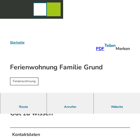
Z
u
Karte
Merkzettel
Suche
Menü
m
I
n
h
a
Startseite
Teilen
PDF
Merken
l
t
Ferienwohnung Familie Grund
Ferienwohnung
Route
Anrufen
Website
Gut zu wissen
Kontaktdaten