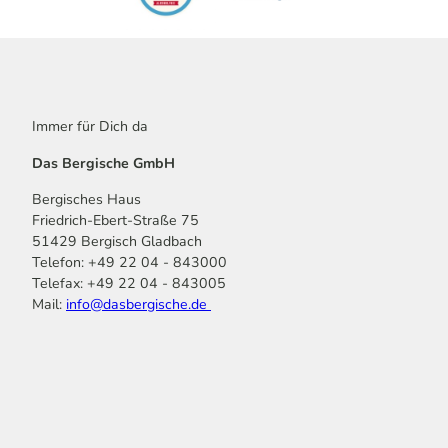
Immer für Dich da
Das Bergische GmbH
Bergisches Haus
Friedrich-Ebert-Straße 75
51429 Bergisch Gladbach
Telefon: +49 22 04 - 843000
Telefax: +49 22 04 - 843005
Mail:
info@dasbergische.de
f
I
Y
L
P
T
K
a
n
o
i
i
i
o
c
s
u
n
n
k
m
e
t
t
k
t
T
o
b
a
u
e
e
o
o