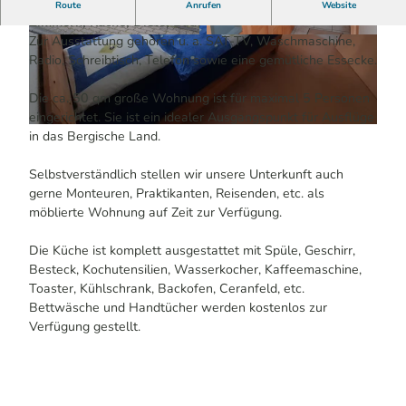
Unsere (Nichtraucher-) Ferienwohnung besteht aus zwei
Route
Anrufen
Website
Zimmern, Küche, Diele, Bad.
Zur Ausstattung gehören u. a. SAT-TV, Waschmaschine,
© Ferienwohnung Fontanestrasse, Olaf Hallek
© Ferienwohnung Fontanestrasse, Olaf Hallek
|
CC-BY-SA
|
CC-BY-SA
Radio, Schreibtisch, Telefon sowie eine gemütliche Essecke.
Die ca. 50 qm große Wohnung ist für maximal 5 Personen
eingerichtet. Sie ist ein idealer Ausgangspunkt für Ausflüge
© Ferienwohnung Fontanestrasse, Olaf Hallek |
CC-BY-SA
in das Bergische Land.
Selbstverständlich stellen wir unsere Unterkunft auch
gerne Monteuren, Praktikanten, Reisenden, etc. als
möblierte Wohnung auf Zeit zur Verfügung.
Die Küche ist komplett ausgestattet mit Spüle, Geschirr,
Besteck, Kochutensilien, Wasserkocher, Kaffeemaschine,
Toaster, Kühlschrank, Backofen, Ceranfeld, etc.
Bettwäsche und Handtücher werden kostenlos zur
Verfügung gestellt.