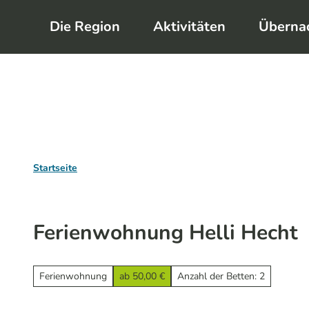
Z
Die Region
Aktivitäten
Überna
u
m
I
n
h
a
l
Startseite
t
Ferienwohnung Helli Hecht
Ferienwohnung
ab 50,00 €
Anzahl der Betten: 2