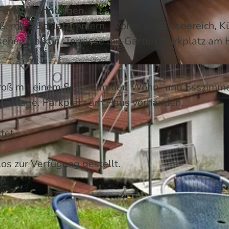
 Ferienwohnungen.
oß, mit 2 Schlafzimmern, Wohn- und Essbereich, K
eher, Balkon, Terrasse mit Garten. Parkplatz am
© Helmut Helwig
groß mit einem Schlafzimmer, Wohn- und Esszimme
kanlage. Parkplatz am Haus vorhanden.
tet.
s zur Verfügung gestellt.