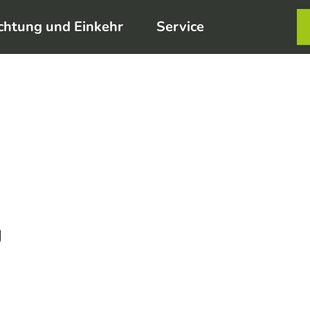
chtung und Einkehr
Service
Karte
Merkzett
Such
g