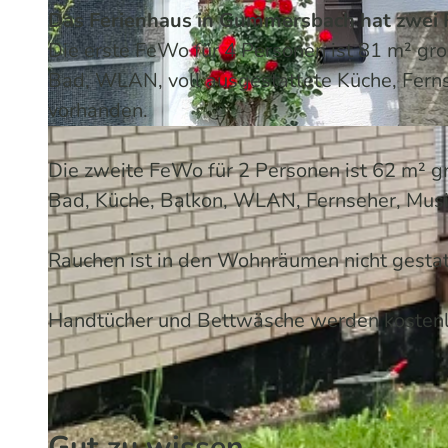
Das Ferienhaus in Gummersbach hat zwei
Die erste FeWo für 4 Personen ist 81 m² gr
Bad, WLAN, voll ausgestattete Küche, Ferns
vorhanden.
© Helmut Helwig
Die zweite FeWo für 2 Personen ist 62 m² 
Bad, Küche, Balkon, WLAN, Fernseher, Musi
Rauchen ist in den Wohnräumen nicht gestat
Handtücher und Bettwäsche werden kostenlo
Gut zu wissen