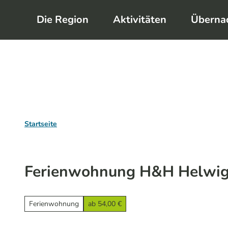
Z
Die Region
Aktivitäten
Überna
u
m
I
n
h
a
l
Startseite
t
Ferienwohnung H&H Helwi
Ferienwohnung
ab 54,00 €