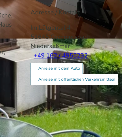
Adresse / Kontakt
üche,
 Haus
Im Lütgental 4
51645
Gummersbach
-
Niederseßmar
r,
+49 162 / 4955232
Anreise mit dem Auto
Anreise mit öffentlichen Verkehrsmitteln