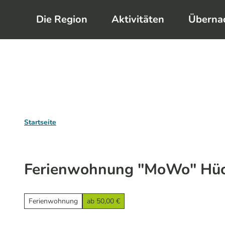
Z
Die Region
Aktivitäten
Überna
u
m
I
n
h
a
l
Startseite
t
Ferienwohnung "MoWo" Hü
Ferienwohnung
ab 50,00 €