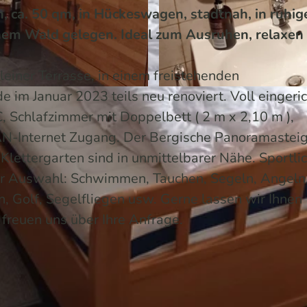
 ca. 50 qm, in Hückeswagen, stadtnah, in ruhig
nem Wald gelegen. Ideal zum Ausruhen, relaxen
einer Terrasse, in einem freistehenden
im Januar 2023 teils neu renoviert. Voll eingeri
I
 Schlafzimmer mit Doppelbett ( 2 m x 2,10 m ),
M
-Internet Zugang. Der Bergische Panoramasteig
G
lettergarten sind in unmittelbarer Nähe. Sportli
_
er Auswahl: Schwimmen, Tauchen, Segeln, Angeln
2
, Golf, Segelfliegen usw. Gerne lassen wir Ihnen
0
reuen uns über Ihre Anfrage.
2
3
0
1
1