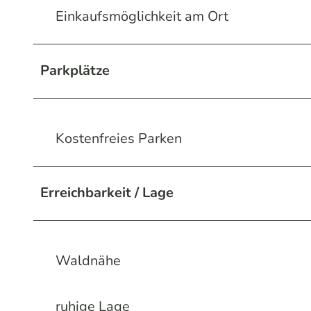
1
Einkaufsmöglichkeit am Ort
4
3
Parkplätze
7
0
9
.
Kostenfreies Parken
j
p
Erreichbarkeit / Lage
g
Waldnähe
ruhige Lage