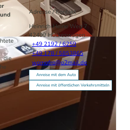
er
Adresse / Kontakt
 und
Heinrich-Heine Weg 7
42499
Hückeswagen
chtete
+49 2192 / 6259
+49 178 / 5853865
, die
womofro@o2mail.de
che
,
Anreise mit dem Auto
Anreise mit öffentlichen Verkehrsmitteln