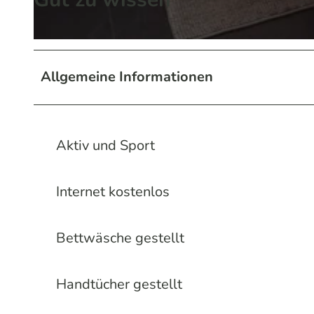
8
_
I
1
M
Allgemeine Informationen
5
G
5
_
1
2
2
Aktiv und Sport
0
7
2
.
Internet kostenlos
3
j
0
p
Bettwäsche gestellt
4
g
1
2
Handtücher gestellt
_