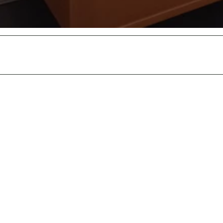
8
_
1
5
4
7
3
8
.
j
p
g