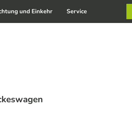
chtung und Einkehr
Service
Karte
Merkzett
Such
ckeswagen