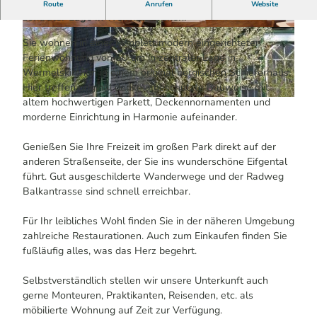
Moderne und neu eingerichtete Ferienwohnung in
Route
Anrufen
Website
zentraler Lage in Wermelskirchen.
© Ferienwohnung "Zum Eifgental"
© Ferienwohnung "Zum Eifgental"
Sie wohnen in einer komplett modern eingerichteten
Ferienwohnung von 60 qm in zentraler Lage in
Wermelskirchen in einem original bergischen Schieferhaus.
Hier treffen original denkmalgeschützte Bauweise mit
altem hochwertigen Parkett, Deckennornamenten und
© Ferienwohnung "Zum Eifgental"
morderne Einrichtung in Harmonie aufeinander.
Genießen Sie Ihre Freizeit im großen Park direkt auf der
anderen Straßenseite, der Sie ins wunderschöne Eifgental
führt. Gut ausgeschilderte Wanderwege und der Radweg
Balkantrasse sind schnell erreichbar.
Für Ihr leibliches Wohl finden Sie in der näheren Umgebung
zahlreiche Restaurationen. Auch zum Einkaufen finden Sie
fußläufig alles, was das Herz begehrt.
Selbstverständlich stellen wir unsere Unterkunft auch
gerne Monteuren, Praktikanten, Reisenden, etc. als
möbilierte Wohnung auf Zeit zur Verfügung.