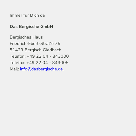
Immer für Dich da
Das Bergische GmbH
Bergisches Haus
Friedrich-Ebert-Straße 75
51429 Bergisch Gladbach
Telefon: +49 22 04 - 843000
Telefax: +49 22 04 - 843005
Mail:
info@dasbergische.de
f
I
Y
L
P
T
K
a
n
o
i
i
i
o
c
s
u
n
n
k
m
e
t
t
k
t
T
o
b
a
u
e
e
o
o
o
g
b
d
r
k
t
o
r
e
I
e
k
a
n
s
m
t