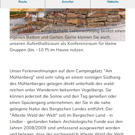
Route
Anrufen
Website
Sie suchen Ruhe und Erholung? Wir bieten 2 hochmoderne,
neue Ferienwohnungen im Ferienparadies Campingplatz
© Ferienwohnungen "Am Mühlenberg" , Jens
© Ferienwohnungen "Am Mühlenberg", Jens H
Herweg
erweg
„Am Mühlenberg“ an. Die Ferienwohnungen befinden sich
in unserem neuen Zentralgebäude mit Traumblick in die
Natur. Jede voll ausgestattete Ferienwohnung besitzt einen
eigenen Balkon und Garten. Gerne können Sie auch
unseren Aufenthaltsraum als Konferenzraum für kleine
© Ferienwohnungen "Am Mühlenberg", Jens Herweg
Gruppen (bis ~10 P) im Hause nutzen.
Unser Ferienwohnungen auf dem Campingplatz "Am
Mühlenberg" sind sehr ruhig an einem sonnigen Südhang
des Mühlenberges gelegen direkt unterhalb des wald-
reichen unter Wanderern bekannten Vogelbergs. Sie
können jederzeit die Sonne und den Tag genießen oder
einen Spaziergang unternehmen, der Sie in die nahe
gelegene Natur des Bergischen Landes entführt. Der
"Älteste Wald der Welt" soll im Bergischen Land - in
Lindlar - gestanden haben: Archäologische Funde aus den
Jahren 2008/2009 sind umfassend ausgewertet worden
und belegen, dass der nachweislich älteste Wald der Welt