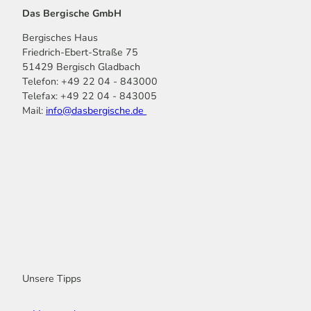
Das Bergische GmbH
Bergisches Haus
Friedrich-Ebert-Straße 75
51429 Bergisch Gladbach
Telefon: +49 22 04 - 843000
Telefax: +49 22 04 - 843005
Mail:
info@dasbergische.de
f
I
Y
L
P
T
K
a
n
o
i
i
i
o
c
s
u
n
n
k
m
e
t
t
k
t
T
o
b
a
u
e
e
o
o
o
g
b
d
r
k
t
o
r
e
I
e
k
a
n
s
m
t
Unsere Tipps