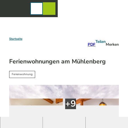
Z
u
Karte
Merkzettel
Suche
Menü
m
I
n
h
a
Startseite
Teilen
PDF
Merken
l
t
Ferienwohnungen am Mühlenberg
Ferienwohnung