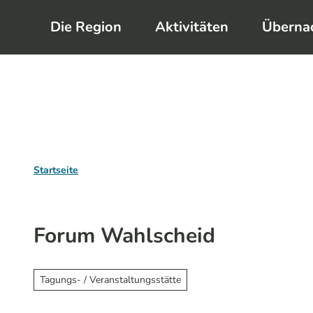
Z
Die Region
Aktivitäten
Überna
u
m
I
n
h
a
l
Startseite
t
Forum Wahlscheid
Tagungs- / Veranstaltungsstätte