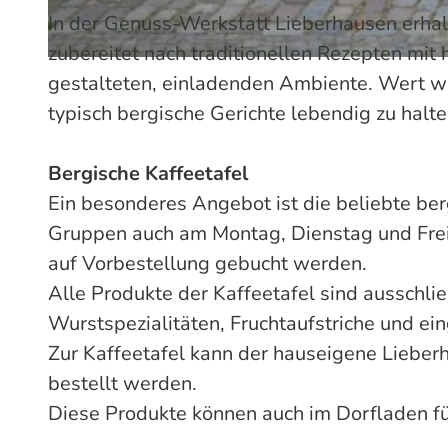
In der Genuss-Werkstatt Lieberhausen erhalt
zubereitet nach traditionellen Rezepten mit 
D
gestalteten, einladenden Ambiente. Wert wir
r
typisch bergische Gerichte lebendig zu halte
a
u
Bergische Kaffeetafel
ß
Ein besonderes Angebot ist die beliebte ber
e
Gruppen auch am Montag, Dienstag und Frei
n
auf Vorbestellung gebucht werden.
_
Alle Produkte der Kaffeetafel sind ausschlie
1
Wurstspezialitäten, Fruchtaufstriche und e
.
Zur Kaffeetafel kann der hauseigene Lieberh
j
bestellt werden.
p
Diese Produkte können auch im Dorfladen 
g