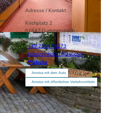
Adresse / Kontakt
hen
Kirchplatz 2
51647
Gummersbach
-
dem
Lieberhausen
ys,
+49 2354 / 5273
hotelreinhold1@aol.com
Website
ige
Anreise mit dem Auto
e
Anreise mit öffentlichen Verkehrsmitteln