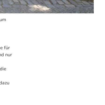
 um
e für
nd nur
 die
 dazu