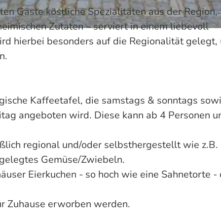
en Gäste köstliche Spezialitäten aus der Region,
heimischen Zutaten – serviert in einem liebevoll
d hierbei besonders auf die Regionalität gelegt,
n.
gische Kaffeetafel, die samstags & sonntags sowi
tag angeboten wird. Diese kann ab 4 Personen u
ßlich regional und/oder selbsthergestellt wie z.B.
ingelegtes Gemüse/Zwiebeln.
äuser Eierkuchen - so hoch wie eine Sahnetorte -
für Zuhause erworben werden.