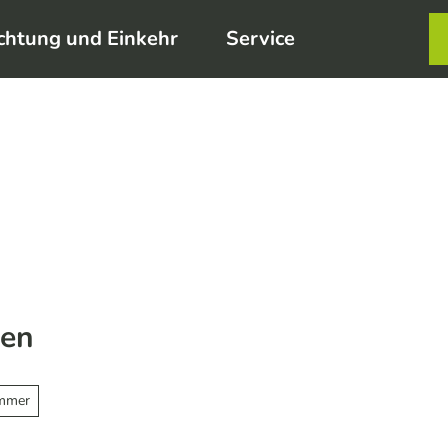
chtung und Einkehr
Service
Karte
Merkzett
Such
sen
immer