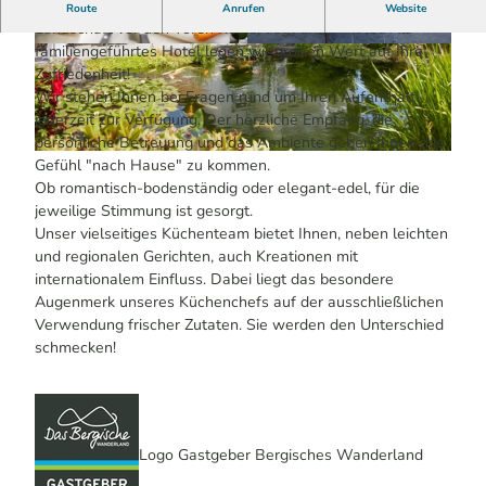
Inmitten des Oberbergischen, einer bemerkenswerten
Route
Anrufen
Website
Landschaft vor den Toren Kölns, liegt unser Hotel. Als
familiengeführtes Hotel legen wir großen Wert auf Ihre
© Derichsweiler Hof
© Derichsweiler Hof
Zufriedenheit!
Wir stehen Ihnen bei Fragen rund um Ihren Aufenthalt
jederzeit zur Verfügung. Der herzliche Empfang, die
persönliche Betreuung und das Ambiente geben Ihnen das
© Derichsweiler Hof
Gefühl "nach Hause" zu kommen.
Ob romantisch-bodenständig oder elegant-edel, für die
jeweilige Stimmung ist gesorgt.
Unser vielseitiges Küchenteam bietet Ihnen, neben leichten
und regionalen Gerichten, auch Kreationen mit
internationalem Einfluss. Dabei liegt das besondere
Augenmerk unseres Küchenchefs auf der ausschließlichen
Verwendung frischer Zutaten. Sie werden den Unterschied
schmecken!
Logo Gastgeber Bergisches Wanderland