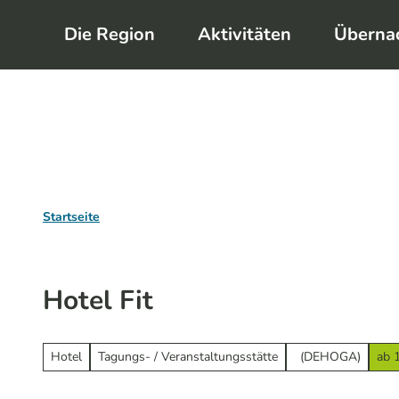
Z
Die Region
Aktivitäten
Überna
u
m
I
n
h
a
l
Startseite
t
Hotel Fit
Hotel
Tagungs- / Veranstaltungsstätte
(DEHOGA)
ab 