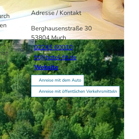
Adresse / Kontakt
urch
den
Berghausenstraße 30
53804
Much
st
02245 60010
hat
fit@hotel-fit.de
auf
Website
Anreise mit dem Auto
Anreise mit öffentlichen Verkehrsmitteln