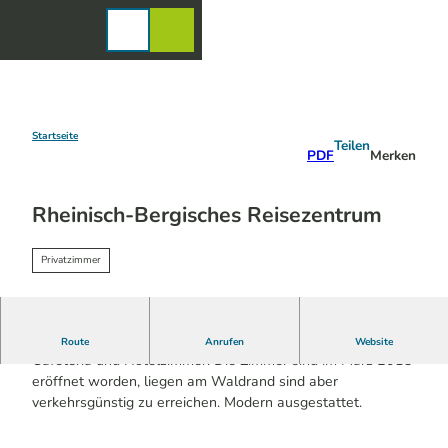
Z
u
Karte
Merkzettel
Suche
Menü
m
I
n
h
a
Startseite
Teilen
PDF
Merken
l
t
Rheinisch-Bergisches Reisezentrum
Privatzimmer
Das Gebäude vereint Reisebüro, Veranstaltungssaal,
Route
Anrufen
Website
Cafeteria und Hotelzimmer. Die Zimmer sind im März 2013
eröffnet worden, liegen am Waldrand sind aber
verkehrsgünstig zu erreichen. Modern ausgestattet.