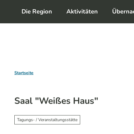
Z
Die Region
Aktivitäten
Überna
u
m
I
n
h
a
l
Startseite
t
Saal "Weißes Haus"
Tagungs- / Veranstaltungsstätte