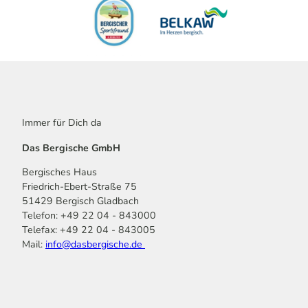
Immer für Dich da
Das Bergische GmbH
Bergisches Haus
Friedrich-Ebert-Straße 75
51429 Bergisch Gladbach
Telefon: +49 22 04 - 843000
Telefax: +49 22 04 - 843005
Mail:
info@dasbergische.de
f
I
Y
L
P
T
K
a
n
o
i
i
i
o