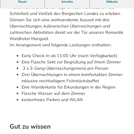
Auszeit im Bergischen
Route
Anrufen
Website
Manchmal reichen zwei Tage einfach nicht aus, um die
Schönheit und Vielfalt des Bergischen Landes zu erleben.
Gönnen Sie sich eine wohlverdiente Auszeit mit drei
Übernachtungen, kulinarischen Überraschungen und
zahlreichen Aktivitäten direkt vor der Tür unseres Romantik
Waldhotel Mangold.
Im Arrangement sind folgende Leistungen enthalten:
Early Check-In ab 11:00 Uhr (nach Verfügbarkeit)
Eine Flasche Sekt zur Begrüßung auf Ihrem Zimmer
3 x 3-Gang-Überraschungsmenü pro Person
Drei Übernachtungen in einem komfortablen Zimmer
inklusive reichhaltigem Frühstücksbuffet
Eine Wanderkarte für Erkundungen in der Region
Flasche Wasser auf dem Zimmer
kostenfreies Parken und WLAN
Gut zu wissen