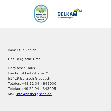
Immer für Dich da
Das Bergische GmbH
Bergisches Haus
Friedrich-Ebert-Straße 75
51429 Bergisch Gladbach
Telefon: +49 22 04 - 843000
Telefax: +49 22 04 - 843005
Mail:
info@dasbergische.de
f
I
Y
L
P
T
K