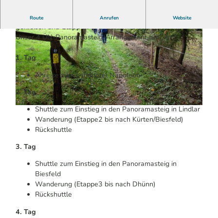
Sie möchten raus ins Grüne? Abwechslungsreiche Natur
Route
Anrufen
Website
genießen und Etappen-Wandern?
Unser 4 ÜN-Panoramasteig-Arrangement für Sie:
1. Tag
Anreise zum Landhotel Napoleon
2. Tag
© KI-optimiert
Shuttle zum Einstieg in den Panoramasteig in Lindlar
© Maren Pussak / Das Bergische | KI-optimiert
Wanderung (Etappe2 bis nach Kürten/Biesfeld)
Rückshuttle
3. Tag
Shuttle zum Einstieg in den Panoramasteig in
Biesfeld
Wanderung (Etappe3 bis nach Dhünn)
Rückshuttle
4. Tag