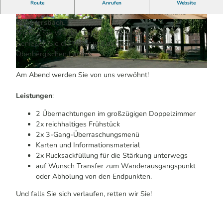
2 Übernachtungen | ab 145 € pro Person
Route
Anrufen
Website
Verbringen Sie ein Wochenende mit Wandern nahe
Gummersbach.
© Hotel Restaurant Stremme | KI-optimiert
© Dirk Adolphs, ADI | KI-optimiert
Erleben Sie Wälder, Täler und Talsperren.
Genießen Sie die Natur und die klare Luft des
Oberbergischen Landes.
© Hotel Stremme | KI-optimiert
Am Abend werden Sie von uns verwöhnt!
Leistungen
:
2 Übernachtungen im großzügigen Doppelzimmer
2x reichhaltiges Frühstück
2x 3-Gang-Überraschungsmenü
Karten und Informationsmaterial
2x Rucksackfüllung für die Stärkung unterwegs
auf Wunsch Transfer zum Wanderausgangspunkt
oder Abholung von den Endpunkten.
Und falls Sie sich verlaufen, retten wir Sie!