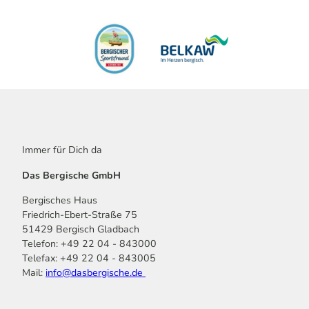
Immer für Dich da
Das Bergische GmbH
Bergisches Haus
Friedrich-Ebert-Straße 75
51429 Bergisch Gladbach
Telefon: +49 22 04 - 843000
Telefax: +49 22 04 - 843005
Mail:
info@dasbergische.de
f
I
Y
L
P
T
K