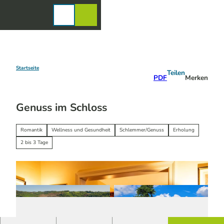
Z
u
Karte
Merkzettel
Suche
Menü
m
I
n
h
a
Startseite
Teilen
PDF
Merken
l
t
Genuss im Schloss
Romantik
Wellness und Gesundheit
Schlemmer/Genuss
Erholung
2 bis 3 Tage