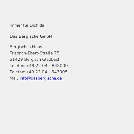
Immer für Dich da
Das Bergische GmbH
Bergisches Haus
Friedrich-Ebert-Straße 75
51429 Bergisch Gladbach
Telefon: +49 22 04 - 843000
Telefax: +49 22 04 - 843005
Mail:
info@dasbergische.de
f
I
Y
L
P
T
K
a
n
o
i
i
i
o
c
s
u
n
n
k
m
e
t
t
k
t
T
o
b
a
u
e
e
o
o
o
g
b
d
r
k
t
o
r
e
I
e