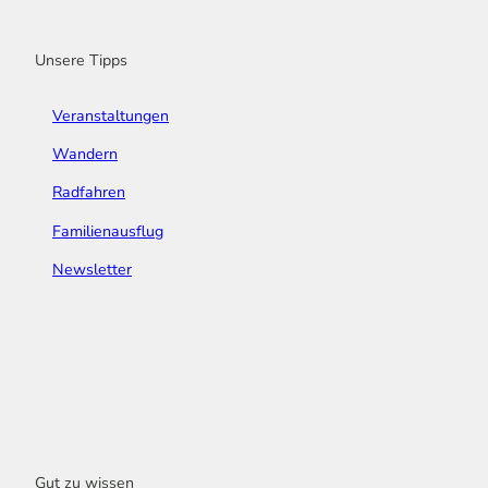
k
a
n
s
m
t
Unsere Tipps
Veranstaltungen
Wandern
Radfahren
Familienausflug
Newsletter
Gut zu wissen