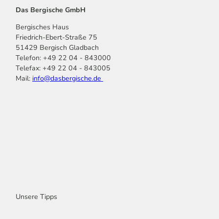
Das Bergische GmbH
Bergisches Haus
Friedrich-Ebert-Straße 75
51429 Bergisch Gladbach
Telefon: +49 22 04 - 843000
Telefax: +49 22 04 - 843005
Mail:
info@dasbergische.de
f
I
Y
L
P
T
K
a
n
o
i
i
i
o
c
s
u
n
n
k
m
e
t
t
k
t
T
o
b
a
u
e
e
o
o
o
g
b
d
r
k
t
o
r
e
I
e
k
a
n
s
m
t
Unsere Tipps