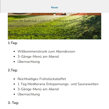
4 Tage | ab 369,50 € pro Person
Route
Das Beste aus Bergisch Gladbach erleben:
© Gronauer Tannenhof | KI-optimiert
© DH STUDIO Dirk Holst | KI-optimiert
Golfen im Golfclub Lüderich, Wellness im Mediterana und
Übernachten im Gronauer Tannenhof.
Die Pauschale enthält folgende Leistungen:
© KI-optimiert
1.Tag:
Willkommenstrunk zum Abendessen
3-Gänge-Menü am Abend
Übernachtung
2.Tag:
Reichhaltiges Frühstücksbüffet
1 Tag Mediterana Entspannungs- und Saunawelten
3-Gänge-Menü am Abend
Übernachtung
3. Tag: