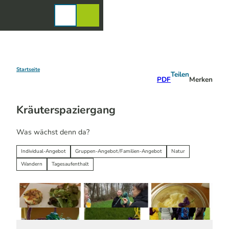
Z
u
Karte
Merkzettel
Suche
Menü
m
I
n
h
a
Startseite
Teilen
PDF
Merken
l
t
Kräuterspaziergang
Was wächst denn da?
Individual-Angebot
Gruppen-Angebot/Familien-Angebot
Natur
Wandern
Tagesaufenthalt