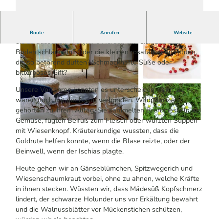
Was mag das sein, dieser Stängel mit den kleinen Blättern,
Route
Anrufen
Website
die so aussehen wie grüne Herzen und sich über den
Boden schlängeln? Oder die kleinen rosafarbenen Blüten,
die so betörend duften? Schmackhafte Süße oder
bitterböses Gift?
Unsere Vorfahren konnten es unterscheiden, denn sie
waren noch mit der Natur verbunden. Wildpflanzen
© Malu Schönenborn | KI-optimiert
gehörten zu ihrem Alltag. Sie sammelten Brennnesseln als
Gemüse, fügten Beifuß zum Fleisch oder würzten Suppen
© Malu Schönenborn | KI-optimiert
mit Wiesenknopf. Kräuterkundige wussten, dass die
Goldrute helfen konnte, wenn die Blase reizte, oder der
Beinwell, wenn der Ischias plagte.
Heute gehen wir an Gänseblümchen, Spitzwegerich und
Wiesenschaumkraut vorbei, ohne zu ahnen, welche Kräfte
in ihnen stecken. Wüssten wir, dass Mädesüß Kopfschmerz
lindert, der schwarze Holunder uns vor Erkältung bewahrt
und die Walnussblätter vor Mückenstichen schützen,