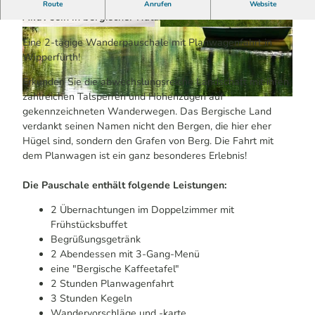
2 Übernachtungen | ab 119 € pro Person
Route
Anrufen
Website
Aktiv sein in bergischer Natur
© KI-optimiert
© Maren Pussak / Das Bergische | KI-optimiert
|
CC-BY-SA
Eine 2-tägige Wanderpauschale mit Planwagenfahrt in
Wipperfürth!
Erkunden Sie die abwechslungsreiche Landschaft mit ihren
zahlreichen Talsperren und Höhenzügen auf
© KI-optimiert
gekennzeichneten Wanderwegen. Das Bergische Land
verdankt seinen Namen nicht den Bergen, die hier eher
Hügel sind, sondern den Grafen von Berg. Die Fahrt mit
dem Planwagen ist ein ganz besonderes Erlebnis!
Die Pauschale enthält folgende Leistungen:
2 Übernachtungen im Doppelzimmer mit
Frühstücksbuffet
Begrüßungsgetränk
2 Abendessen mit 3-Gang-Menü
eine "Bergische Kaffeetafel"
2 Stunden Planwagenfahrt
3 Stunden Kegeln
Wandervorschläge und -karte