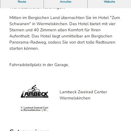
1 Übernachtung | ab 95 €
2 Tage Radurlaub in
Route
Anrufen
Website
Wermelskirchen verbringen.
Mitten im Bergischen Land übernachten Sie im Hotel "Zum
Schwanen" in Wermelskirchen. Das Hotel bietet mit vier
Sternen und 40 Zimmern allen Komfort für Ihren
Aufenthalt. Das Hotel liegt unmittelbar am Bergischen
Panorama-Radweg, sodass Sie von dort tolle Radtouren
starten können.
Fahrradstellplatz in der Garage.
Lambeck Zweirad Center
Wermelskirchen
© Lambeck Zweirad Cent
er Wermelskirchen | KI-o
ptimiert