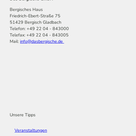
Bergisches Haus
Friedrich-Ebert-Straße 75
51429 Bergisch Gladbach
Telefon: +49 22 04 - 843000
Telefax: +49 22 04 - 843005
Mail:
info@dasbergische.de
f
I
Y
L
P
T
K
a
n
o
i
i
i
o
c
s
u
n
n
k
m
e
t
t
k
t
T
o
b
a
u
e
e
o
o
o
g
b
d
r
k
t
o
r
e
I
e
k
a
n
s
m
t
Unsere Tipps
Veranstaltungen