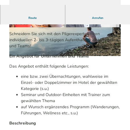
Teamreise in Bergisch Gladbach, Bergneustadt oder
Route
Anrufen
Odenthal.
© Enric Mammen | KI-optimiert
© Uwe Klössing | werdewelt | visual branding b
erlin | KI-optimiert
Schneidern Sie sich mit den Pilgerexperten Ihren
individuellen 2- bis 3-tägigen Aufenthalt für Unternehmen
und Teams!
Ein Angebot für Unternehmen und Teams
© Dominik Ketz | KI-optimiert
Das Angebot enthält folgende Leistungen:
eine bzw. zwei Übernachtungen, wahlweise im
Einzel- oder Doppelzimmer im Hotel der gewählten
Kategorie (s.u.)
Seminar und Outdoor-Einheiten mit Trainer zum
gewählten Thema
auf Wunsch ergänzendes Programm (Wanderungen,
Führungen, Wellness etc., s.u.)
Beschreibung