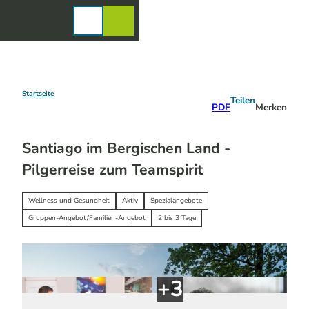
Z
u
Karte
Merkzettel
Suche
Menü
m
I
n
h
a
Startseite
Teilen
PDF
Merken
l
t
Santiago im Bergischen Land -
Pilgerreise zum Teamspirit
Wellness und Gesundheit
Aktiv
Spezialangebote
Gruppen-Angebot/Familien-Angebot
2 bis 3 Tage