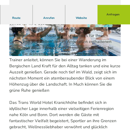
Anfragen
Sie können vier Tage im Bergischen Land verbringen und
Route
Anrufen
Website
etwas für Ihre Gesundheit tun.
Mit Unterstützung Ihrer Krankenkasse können Sie vier Tage
© Dominik Ketz | KI-optimiert |
CC-BY-SA
© Dominik Ketz | KI-optimiert |
CC-BY-SA
im Bergischen Land verbringen und etwas für Ihre
Gesundheit tun. Neben den im Angeboten enthaltenen
Leistungen Aqua-Fitness und Entspannungstraining, bei
denen Sie während des gesamten Wochenendes ein
© www.fabianheinz.de, Fabian Heinz | KI-optimiert |
CC-BY-SA
Trainer anleitet, können Sie bei einer Wanderung im
Bergischen Land Kraft für den Alltag tanken und eine kurze
Auszeit genießen. Gerade noch tief im Wald, zeigt sich im
nächsten Moment ein atemberaubender Blick von einem
Höhenzug über die Landschaft. In Much können Sie die
grüne Ruhe genießen
Das Trans World Hotel Kranichhöhe befindet sich in
idyllischer Lage innerhalb einer vielseitigen Ferienregion
nahe Köln und Bonn. Dort werden die Gäste mit
fantastischer Vielfalt begeistert, Sportler an ihre Grenzen
gebracht, Wellnessliebhaber verwöhnt und glücklich