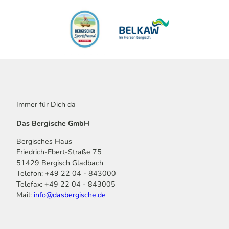
Immer für Dich da
Das Bergische GmbH
Bergisches Haus
Friedrich-Ebert-Straße 75
51429 Bergisch Gladbach
Telefon: +49 22 04 - 843000
Telefax: +49 22 04 - 843005
Mail:
info@dasbergische.de
f
I
Y
L
P
T
K