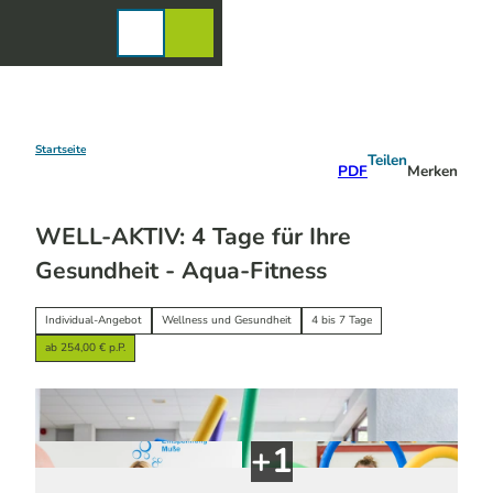
Z
u
Karte
Merkzettel
Suche
Menü
m
I
n
h
a
Startseite
Teilen
PDF
Merken
l
t
WELL-AKTIV: 4 Tage für Ihre
Gesundheit - Aqua-Fitness
Individual-Angebot
Wellness und Gesundheit
4 bis 7 Tage
ab 254,00 € p.P.